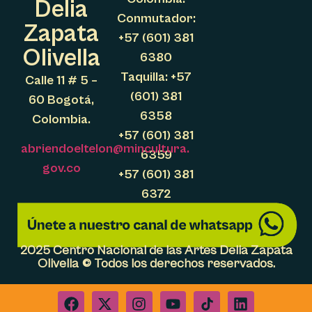
Delia
Conmutador:
Zapata
+57 (601) 381
Olivella
6380
Taquilla: +57
Calle 11 # 5 –
(601) 381
60 Bogotá,
6358
Colombia.
+57 (601) 381
abriendoeltelon@mincultura.
6359
gov.co
+57 (601) 381
6372
2025 Centro Nacional de las Artes Delia Zapata
Olivella © Todos los derechos reservados.